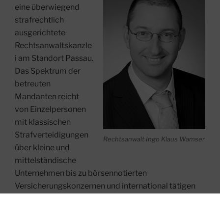
eine überwiegend
strafrechtlich
ausgerichtete
Rechtsanwaltskanzle
i am Standort Passau.
Das Spektrum der
betreuten
Mandanten reicht
von Einzelpersonen
mit klassischen
Strafverteidigungen
Rechtsanwalt Ingo Klaus Wamser
über kleine und
mittelständische
Unternehmen bis zu börsennotierten
Versicherungskonzernen und international tätigen
Sicherheitsunternehmen.